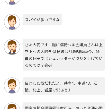
スパイが多いですな
さぁ大変です！脛に傷持つ国会議員さんは上
を下への大騒ぎ😂秘書は阿鼻叫喚😅今、議
員の個室ではシュレッダーが唸りを上げてい
るのでは？😆🤣
反対した奴だれだよ。共産4、中道48、石
破、村上、岩屋で55あと3
国家情報会議設置法案可決、やっと普通の国