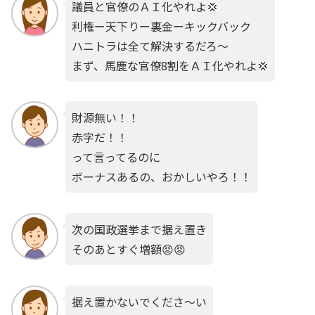
議員と官僚のＡＩ化やれよ💢
利権ー天下りー裏金ーキックバック
ハニトラは全て解決するだろ〜
まず、馬鹿な官僚8割をＡＩ化やれよ💢
財源無い！！
赤字だ！！
って言ってるのに
ボーナスあるの、おかしいやろ！！
次の国政選挙まで据え置き
そのあとすぐ増額😡😡
据え置かないでくださ〜い