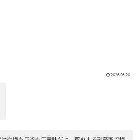
2026.05.20
。
では後悔も反省も無意味だよ。死ぬまで刑務所で悔