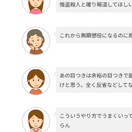
強盗殺人と確り報道してほし
これから無期懲役になるのに
あの目つきは余裕の目つきで
けと思う。全く反省などして
こういうやり方でうまくいっ
らん