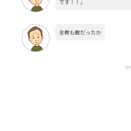
です！！」
全教も敵だったか
ス