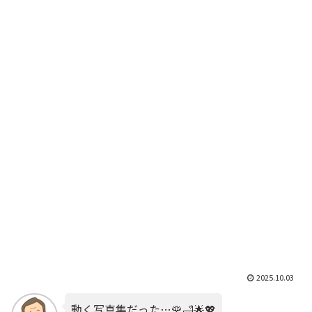
2025.10.03
動く写真集だった…🌹🛁🌟💖