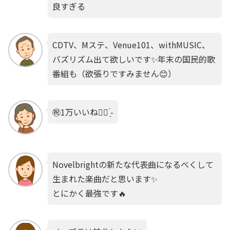
良すぎる
CDTV、Mステ、Venue101、withMUSIC、
バズリズム出て欲しいです✨年末の国民的歌
番組も（欲張りですみません😊）
㊗️1万いいね︎👍🏻 ̖́-
Novelbrightの新たな代表曲になるべくして
生まれた楽曲だと思います✨️
とにかく最強です🔥