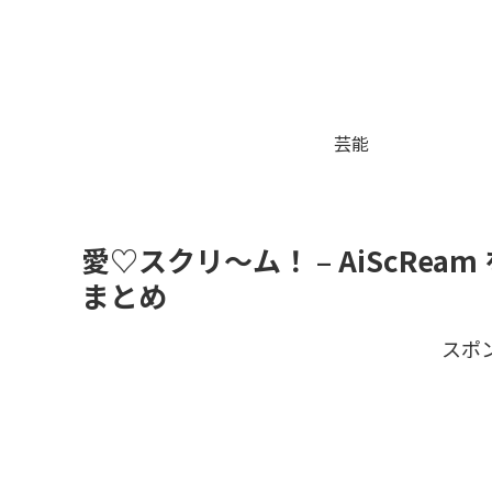
芸能
愛♡スクリ～ム！ – AiScRe
まとめ
スポ