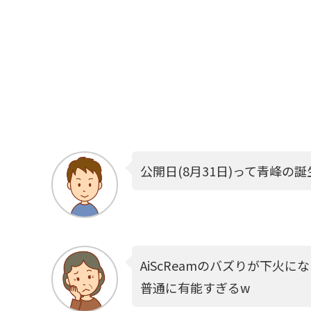
公開日(8月31日)って青峰の
AiScReamのバズりが下火
普通に有能すぎるw