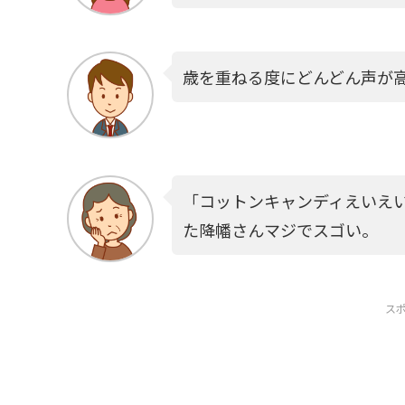
歳を重ねる度にどんどん声が
「コットンキャンディえいえ
た降幡さんマジでスゴい。
ス