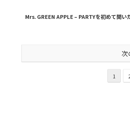
Mrs. GREEN APPLE – PARTYを初
次
1