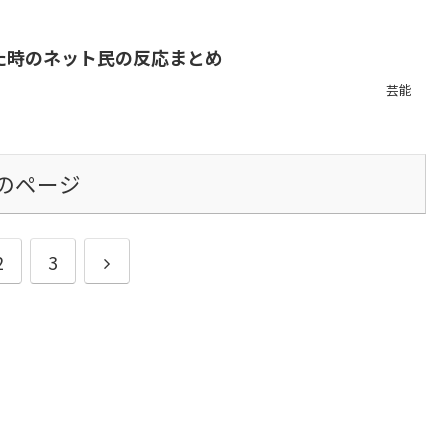
めて聞いた時のネット民の反応まとめ
芸能
のページ
次
2
3
へ